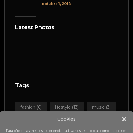
octubre 1, 2018
Latest Photos
Tags
fashion
(6)
lifestyle
(13)
music
(3)
Cookies
nature
(11)
portraits
(12)
Para ofrecer las mejores experiencias, utilizamos tecnologías como las cookies
studio
(14)
uncategorized
(1)