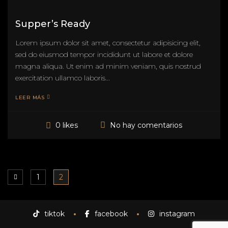
Supper’s Ready
Lorem ipsum dolor sit amet, consectetur adipisicing elit,
sed do eiusmod tempor incididunt ut labore et dolore
magna aliqua. Ut enim ad minim veniam, quis nostrud
exercitation ullamco laboris...
LEER MÁS
No hay comentarios
0 likes
1
2
tiktok
facebook
instagram